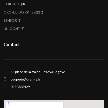
COIFFAGE
8
OROFLUIDO RP new22
1
SENSOR
3
UNIQONE
5
Contact
43 place de la mairie - 74250 Bogève
coupe66@orange.fr
0450366429