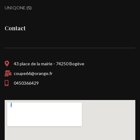
UNIQONE
5
Contact
43 place de la mairie - 74250 Bogève
coupe66@orange.fr
0450366429