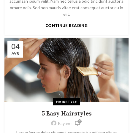
accumsan ipsum velit. Nam nec tellus a odio tincidunt auctor a
ornare odio. Sed non mauris vitae erat consequat auctor eu in
elit.
CONTINUE READING
04
AVR
HAIRSTYLE
5 Easy Hairstyles
2
Rayane
Lorem ipsum dolor sit amet, consectetur adicing elit ut