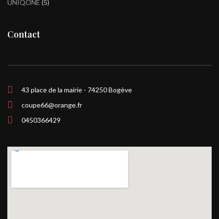
UNIQONE
5
Contact
43 place de la mairie - 74250 Bogève
coupe66@orange.fr
0450366429